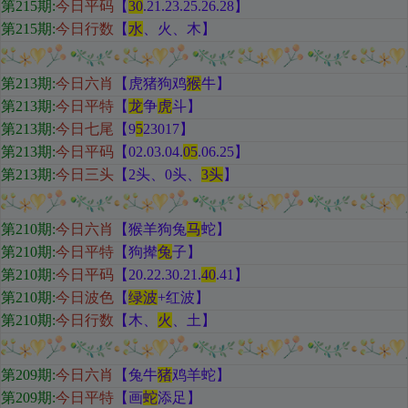
第215期:
今日平码
【
30
.21.23.25.26.28
】
第215期:
今日行数
【
水
、火、木
】
第213期
:
今日六肖
【虎猪狗鸡
猴
牛
】
第213期:
今日平特
【
龙
争
虎
斗
】
第213期:
今日七尾
【9
5
23017
】
第213期:
今日平码
【
02.03.04.
05
.06.25
】
第213期:
今日三头
【
2头、0头、
3头
】
第210期
:
今日六肖
【猴羊狗兔
马
蛇
】
第210期:
今日平特
【狗撵
兔
子
】
第210期:
今日平码
【
20.22.30.21.
40
.41
】
第210期:
今日波色
【
绿
波
+红波
】
第210期:
今日行数
【木
、
火
、土
】
第209期
:
今日六肖
【兔牛
猪
鸡羊蛇
】
第209期:
今日平特
【画
蛇
添足
】