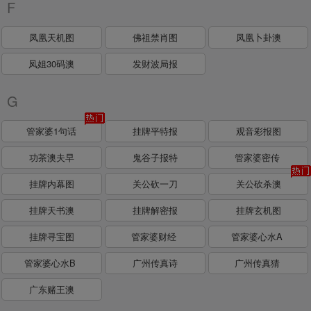
F
凤凰天机图
佛祖禁肖图
凤凰卜卦澳
凤姐30码澳
发财波局报
G
管家婆1句话
挂牌平特报
观音彩报图
功茶澳夫早
鬼谷子报特
管家婆密传
挂牌内幕图
关公砍一刀
关公砍杀澳
挂牌天书澳
挂牌解密报
挂牌玄机图
挂牌寻宝图
管家婆财经
管家婆心水A
管家婆心水B
广州传真诗
广州传真猜
广东赌王澳