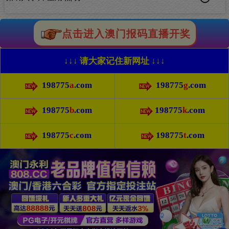
点击进入澳门报码直播开奖
↓↓↓ 请大家记住新网址 ↓↓↓
198775
a
.com
198775
g
.com
198775
b
.com
198775
k
.com
198775
c
.com
198775
t
.com