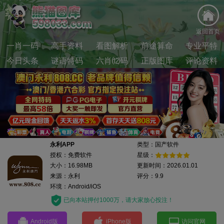
返回首页
一肖一码
高手资料
看图解析
前途算命
专业平特
今日头条
谜语特码
六肖⑿码
正版图库
评论资料
永利APP
类型：国产软件
授权：免费软件
星级：
大小：16.98MB
更新时间：2026.01.01
来源：永利
评分：9.9
环境：Android/iOS
已向本站押付1000万，请大家放心投注！
Android版
iPhone版
访问官网