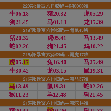
220期:暴富六肖⑿码→開0000准
牛06.18
猪20.32
虎05.29
狗21.45
马01.13
龙15.39
219期:暴富六肖⑿码→開鼠43错
猪20.32
虎05.41
马13.49
蛇02.26
狗21.45
鸡10.22
218期:暴富六肖⑿码→開虎17准
虎
05.
17
兔16.40
马25.49
牛30.42
龙03.15
鼠19.31
216期:暴富六肖⑿码→開马37准
马
13.49
鼠19.31
蛇02.26
猴11.23
羊12.48
狗21.45
215期:暴富六肖⑿码→開蛇14准
猪20.32
蛇
02.26
狗21.33