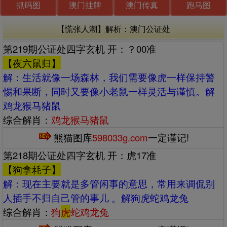
抓码图
澳门挂牌
澳门传真
跑马图
【慌张人潮】解析：澳门公证处
第219期公证处四字玄机 开：？00准
【夜六鼠归】
解：‌‌生活就像一场森林，我们需要像虎一样保持警
惕和果断，同时又要像小老鼠一样灵活与谨慎。‌‌解
鸡龙猴马猪鼠
综合解肖：
鸡龙猴马猪鼠
熊猫图库
598033g.com
一定谨记!
第218期公证处四字玄机 开：虎17准
【狗拿耗子】
解：‌‌现在主要就是‌多管闲事‌的意思，常用来调侃别
人插手不归自己管的事儿 。‌‌解狗虎蛇鸡龙兔
综合解肖：
狗
虎
蛇鸡龙兔