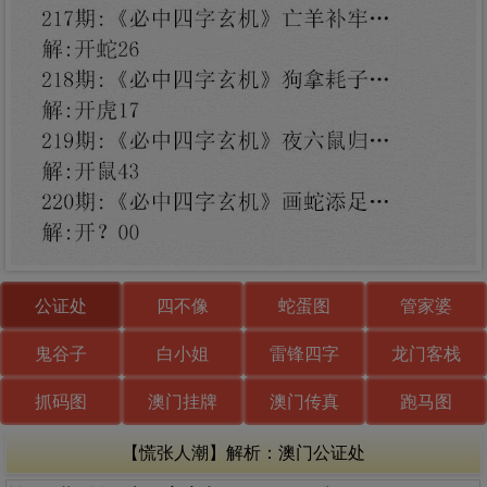
公证处
四不像
蛇蛋图
管家婆
鬼谷子
白小姐
雷锋四字
龙门客栈
抓码图
澳门挂牌
澳门传真
跑马图
【慌张人潮】解析：澳门公证处