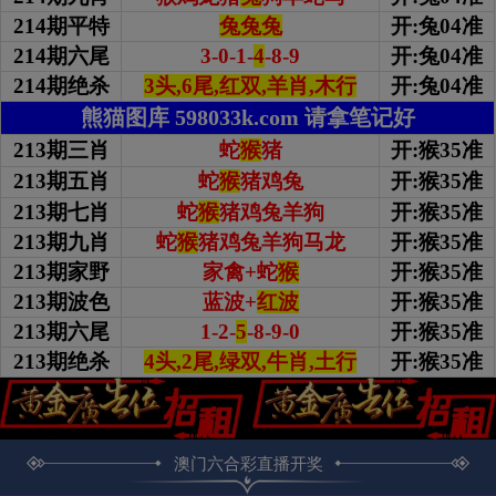
214期平特
兔兔兔
开:兔04准
214期
六尾
3-0-1-
4
-8-9
开:兔04准
214期绝杀
3头,6尾,红双,羊肖,木行
开:兔04准
熊猫图库 598033k.com 请拿笔记好
213期三肖
蛇
猴
猪
开:猴35准
213期五肖
蛇
猴
猪鸡兔
开:猴35准
213期七肖
蛇
猴
猪鸡兔羊狗
开:猴35准
213期九肖
蛇
猴
猪鸡兔羊狗马龙
开:猴35准
213期家野
家禽+蛇
猴
开:猴35准
213期波色
蓝波+
红波
开:猴35准
213期
六尾
1-2-
5
-8-9-0
开:猴35准
213期绝杀
4头,2尾,绿双,牛肖,土行
开:猴35准
澳门六合彩直播开奖