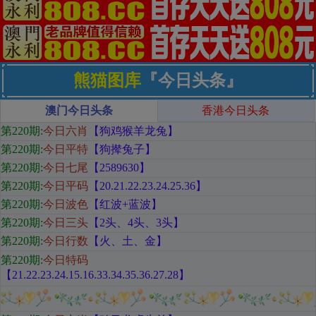
熊猫图库
『今日头条』
澳门今日头条
香港今日头条
第220期
:
今日六肖
【狗鸡猴羊龙兔
】
第220期:
今日平特
【狗撵兔子
】
第220期:
今日七尾
【2589630
】
第220期:
今日平码
【
20.21.22.23.24.25.36
】
第220期:
今日波色
【红
波+蓝波
】
第220期:
今日三头
【
2头、4头、3头
】
第220期:
今日行数
【火
、土、金
】
第220期:
今日特码
【21.22.23.24.15.16.33.34.35.36.27.28
】