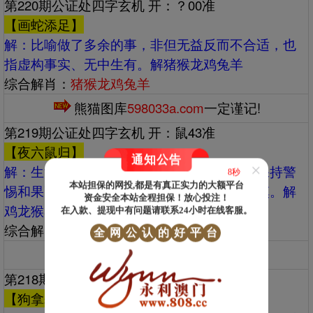
第220期公证处四字玄机 开：？00准
【画蛇添足】
解：‌‌比喻做了多余的事，非但无益反而不合适，也
指虚构事实、无中生有。‌‌解猪猴龙鸡兔羊
综合解肖：
猪猴龙鸡兔羊
熊猫图库
598033a.com
一定谨记!
第219期公证处四字玄机 开：鼠43准
【夜六鼠归】
通知公告
×
解：‌‌生活就像一场森林，我们需要像虎一样保持警
6秒
本站担保的网投,都是有真正实力的大额平台
惕和果断，同时又要像小老鼠一样灵活与谨慎。‌‌解
资金安全本站全程担保！放心投注！
鸡龙猴马猪鼠
在入款、提现中有问题请联系24小时在线客服。
综合解肖：
鸡龙猴马猪
鼠
全
网
公
认
的
好
平
台
熊猫图库
598033a.com
一定谨记!
第218期公证处四字玄机 开：虎17准
【狗拿耗子】