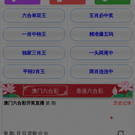
六合单双王
五肖必中奖
一肖中特王
精准爆五码
独家三肖王
一头两尾中
平特2肖王
两肖连连中
澳门六合彩
香港六合彩