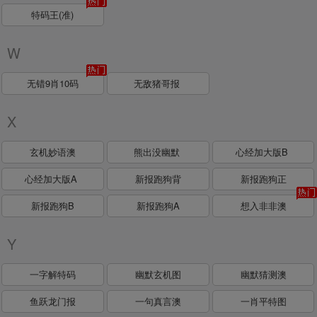
特码王(准)
W
无错9肖10码
无敌猪哥报
X
玄机妙语澳
熊出没幽默
心经加大版B
心经加大版A
新报跑狗背
新报跑狗正
新报跑狗B
新报跑狗A
想入非非澳
Y
一字解特码
幽默玄机图
幽默猜测澳
鱼跃龙门报
一句真言澳
一肖平特图