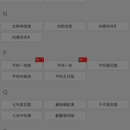
N
女财神报澳
内部传真
内幕特肖B
内幕特肖A
P
平特一肖图
平特一肖
平特藏宝图
平特内幕报
平特王日报
Q
七句真言图
趣味幽默澳
千手观音图
七肖中特澳
麒麟透码报