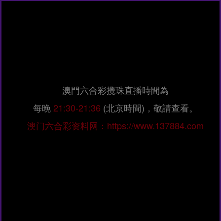
澳門六合彩攪珠直播時間為
每晚
21:30-21:36
(北京時間)，敬請查看。
澳门六合彩资料网：https://www.137884.com