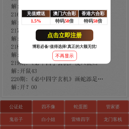
充值赠送
澳门六合彩
香港六合彩
1.5%
特码
58
倍
特码
58
倍
点击立即注册
博彩必备!值得选择!真正的大额无忧!
不再显示
公证处
四不像
蛇蛋图
管家婆
鬼谷子
白小姐
雷锋四字
龙门客栈