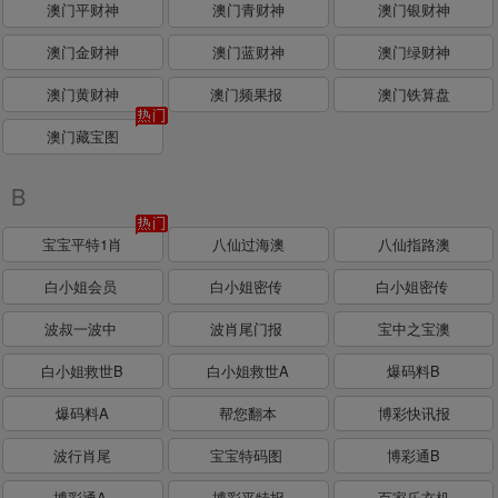
澳门平财神
澳门青财神
澳门银财神
澳门金财神
澳门蓝财神
澳门绿财神
澳门黄财神
澳门频果报
澳门铁算盘
澳门藏宝图
B
宝宝平特1肖
八仙过海澳
八仙指路澳
白小姐会员
白小姐密传
白小姐密传
波叔一波中
波肖尾门报
宝中之宝澳
白小姐救世B
白小姐救世A
爆码料B
爆码料A
帮您翻本
博彩快讯报
波行肖尾
宝宝特码图
博彩通B
博彩通A
博彩平特报
百家乐玄机