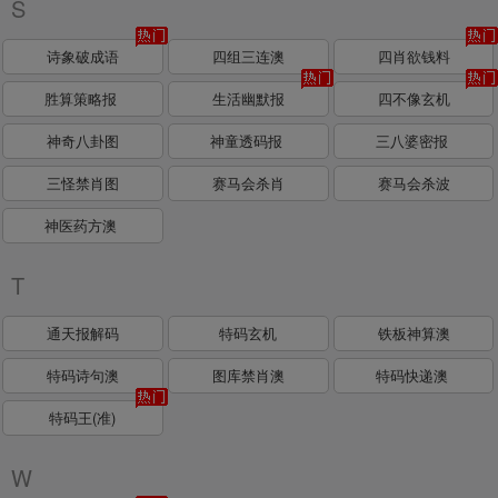
S
诗象破成语
四组三连澳
四肖欲钱料
胜算策略报
生活幽默报
四不像玄机
神奇八卦图
神童透码报
三八婆密报
三怪禁肖图
赛马会杀肖
赛马会杀波
神医药方澳
T
通天报解码
特码玄机
铁板神算澳
特码诗句澳
图库禁肖澳
特码快递澳
特码王(准)
W