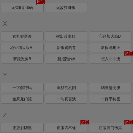
无错9肖10码
无敌猪哥报
X
玄机妙语澳
熊出没幽默
心经加大版B
心经加大版A
新报跑狗背
新报跑狗正
新报跑狗B
新报跑狗A
想入非非澳
Y
一字解特码
幽默玄机图
幽默猜测澳
鱼跃龙门报
一句真言澳
一肖平特图
Z
正版射牌澳
正版四不像
正版澳门传真