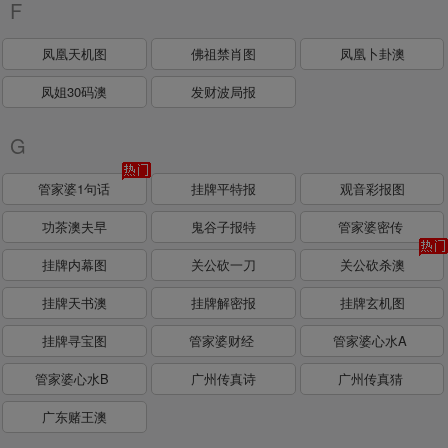
F
凤凰天机图
佛祖禁肖图
凤凰卜卦澳
凤姐30码澳
发财波局报
G
管家婆1句话
挂牌平特报
观音彩报图
功茶澳夫早
鬼谷子报特
管家婆密传
挂牌内幕图
关公砍一刀
关公砍杀澳
挂牌天书澳
挂牌解密报
挂牌玄机图
挂牌寻宝图
管家婆财经
管家婆心水A
管家婆心水B
广州传真诗
广州传真猜
广东赌王澳