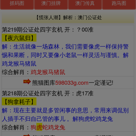
抓码图
澳门挂牌
澳门传真
跑马图
【慌张人潮】解析：澳门公证处
第219期公证处四字玄机 开：？00准
【夜六鼠归】
解：‌‌生活就像一场森林，我们需要像虎一样保持警
惕和果断，同时又要像小老鼠一样灵活与谨慎。‌‌解
鸡龙猴马猪鼠
综合解肖：
鸡龙猴马猪鼠
熊猫图库
598033g.com
一定谨记!
第218期公证处四字玄机 开：虎17准
【狗拿耗子】
解：‌‌现在主要就是‌多管闲事‌的意思，常用来调侃别
人插手不归自己管的事儿 。‌‌解狗虎蛇鸡龙兔
综合解肖：
狗
虎
蛇鸡龙兔