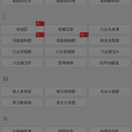
看图找生肖
看图抓码澳
看图解特码
L
老钱莊
老藏宝图
六合头条澳
另版跑狗图
老版跑狗图
狼女侠客图
六合简报图
六合英雄报
六合家宝A
六合家宝B
雷锋精神
刘半仙哑谜
M
美人鱼单双
每日闲情图
马会火烧图
梦儿数码报
美女六肖图
N
女财神报澳
内部传真
内幕特肖B